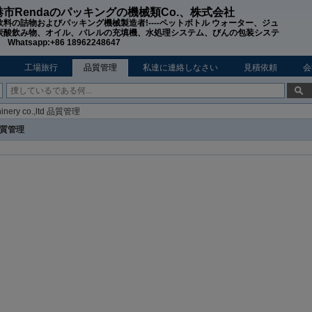
市Rendaのパッキングの機械類Co.、株式会社
飲料の詰物およびパッキング機械製造者!----ペットボトル ウォーター、ジュ
炭酸飲み物、オイル、バレルの充填機、水処理システム、びんの包装システ
hatsapp:+86 18962248647
工場旅行
品質管理
私達に連絡しなさい
見積依頼
会
hinery co.,ltd 品質管理
質管理