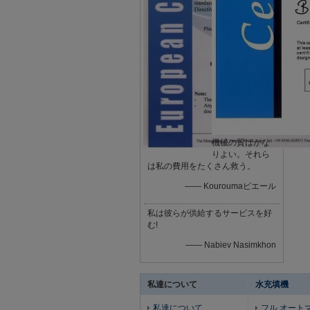
機械の質はかな
りよい。それら
は私の費用をたくさん救う。
—— Kouroumaピエール
私は彼らが供給するサービスを好
む!
—— Nabiev Nasimkhon
私達について
水充填機
私達について
フル オート