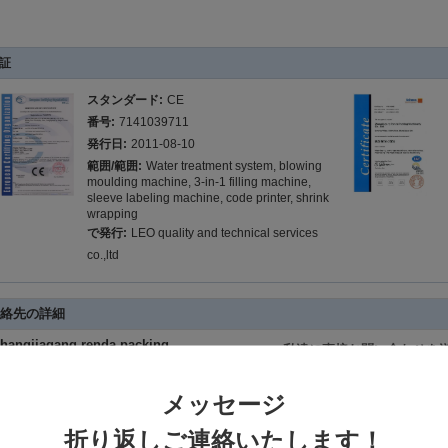
証
スタンダード:
CE
番号:
7141039711
発行日:
2011-08-10
範囲/範囲:
Water treatment system, blowing
moulding machine, 3-in-1 filling machine,
sleeve labeling machine, code printer, shrink
wrapping
で発行:
LEO quality and technical services
co.,ltd
絡先の詳細
hangjiagang renda packing
私達に直接お問い合わせを
achinery co.,ltd
コンタクトパーソン:
Mrs. Bella Sun
メッセージ
電話番号:
86-13962273937
ファックス:
86-512-58576770
折り返しご連絡いたします！