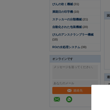
びんの吹く機械
(31)
満期日の印字機
(10)
認
ステッカーの分類機械
(21)
自動化された包装機械
(20)
びんのアンスクランブラー機械
(10)
ROの水処理システム
(30)
オンラインです
連
Z
m
連絡先