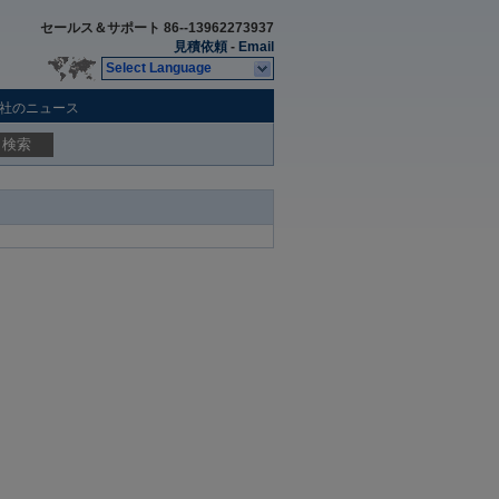
セールス＆サポート
86--13962273937
見積依頼
-
Email
Select Language
社のニュース
検索