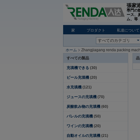
張家港
専門の
ース、
ム、等 W
家
プロダクト
私達について
ホーム
Zhangjiagang renda packing mac
すべての製品
品
充填機できる
(30)
ビール充填機
(20)
水充填機
(121)
ジュースの充填機
(70)
炭酸飲み物の充填機
(60)
バレルの充填機
(50)
ワインの充填機
(20)
自動オイルの充填機
(21)