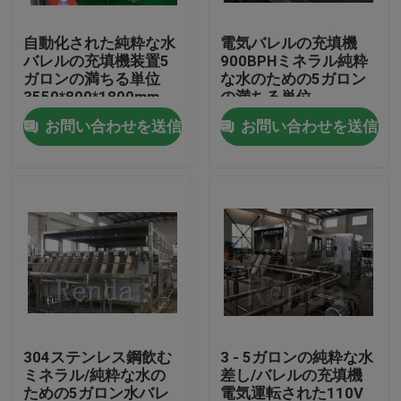
自動化された純粋な水
電気バレルの充填機
工場旅行
バレルの充填機装置5
900BPHミネラル純粋
ガロンの満ちる単位
な水のための5ガロン
3550*800*1800mm
の満ちる単位
品質管理
お問い合わせを送信
お問い合わせを送信
私達に連絡しなさい
引用を要求しなさい
Company News
充填機できる
304ステンレス鋼飲む
3 - 5ガロンの純粋な水
ミネラル/純粋な水の
差し/バレルの充填機
ビール充填機
ための5ガロン水バレ
電気運転された110V