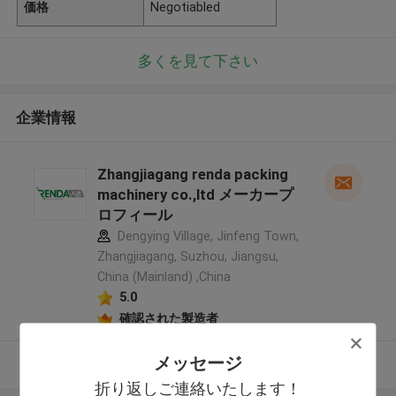
価格
Negotiabled
多くを見て下さい
企業情報
Zhangjiagang renda packing
machinery co.,ltd メーカープ
ロフィール
Dengying Village, Jinfeng Town,
Zhangjiagang, Suzhou, Jiangsu,
China (Mainland) ,China
5.0
確認された製造者
メッセージ
多くを見て下さい
折り返しご連絡いたします！