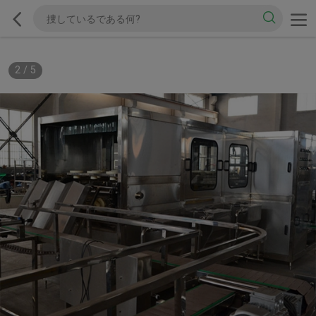
2
/
5