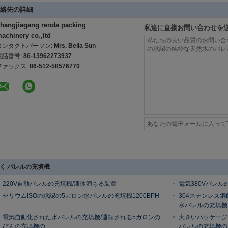
絡先の詳細
hangjiagang renda packing
私達に直接お問い合わせを
achinery co.,ltd
コンタクトパーソン:
Mrs. Bella Sun
電話番号:
86-13962273937
ファックス:
86-512-58576770
く バレルの充填機
220V自動バレルの充填機/液体満ちる装置
電気380Vバレル
セリウムISOの承認の5ガロン水バレルの充填機1200BPH
304ステンレス
水バレルの充填機
電気自動化された水バレルの充填機/運転される5ガロンの
大きいパッケージ
びんの充填機の
バレルの充填機の