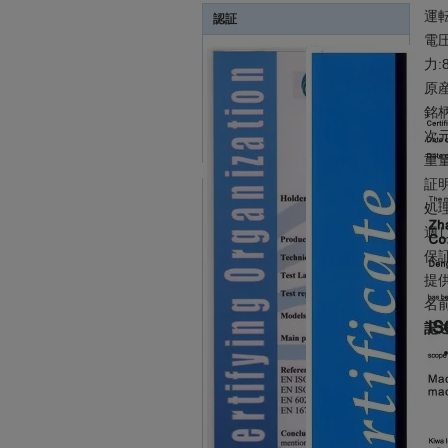
運
認証
電圧
力:
原
銘柄
次元
重量
証明
処
適
保証
提
名前
記述