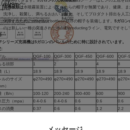
bousedできます。
5ガロンの充填機械類の
シーラーはビンの王冠を自
填機械類は
水噴霧装置によってそれらの帽子が無菌であり、健康、ま
洗浄し、殺菌し、満ちるおおい、数え、そしてプロダクト排出を人工
保障するためにtosterilize bottlesin順序の帽子を装備します。
5ガロン
の
は
新しい一種の突進された水自動productingライン、電気です
:
GFシリーズ充填機は5ガロンのバレルのために特に設計されています。
:
デル
QGF-100
QGF-300
QGF-450
QGF-600
QGF-
ちる頭部
1
2
3
4
8
積（L）
18.9
18.9
18.9
18.9
18.9
レルのサイズ
φ270×490
φ270×490
φ270×490
φ270×490
φ270×
mm）
（B/n）
100-120
200-240
300-400
600
900
ス圧力（mpa）
0.4-0.6
0.4-0.6
0.6
0.6
0.6
スの消費
0.37
0.6
0.6
1.2
2.2
3 /min）
ーター力（Kw）
1.75
3.22
4.8
8.5
8.5
メッセージ