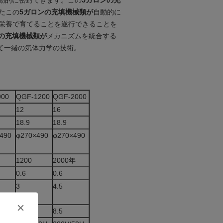
動的に密封できます。この
5ガロンの充
たこの
5ガロンの充填機械類が
自動的に
栄養で育てることを遂行できることを
の充填機械類が
メカニズムを統合する
そして一緒の気体力学の技術。
900
QGF-1200
QGF-2000
12
16
18.9
18.9
490
φ270×490
φ270×490
1200
2000年
0.6
0.6
3
4.5
8.5
8.5