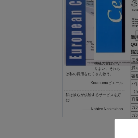
適用
Q
指定
モ
機械の質はかな
満
りよい。それら
は私の費用をたくさん救う。
容
—— Kouroumaピエール
バ
（
私は彼らが供給するサービスを好
容量
む!
ガ
—— Nabiev Nasimkhon
ガ
（m
モ