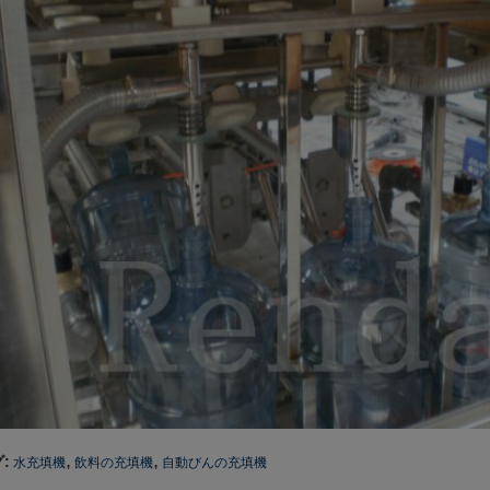
,
,
:
水充填機
飲料の充填機
自動びんの充填機