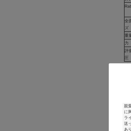
Rat
全
ズ
重
力
評
圧
ダ
DC
ビ