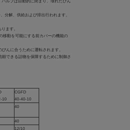
グ バルブは自動的に閉まり、壊れたびん
パー、分解、供給および排出行われます。
。
があります。
んの移動を可能にする前カバーの機能の
ズのびんに合うために運転されます。
び信頼できる詰物を保障するために制御さ
D
CGFD
2-10
40-40-10
40
40
12/10