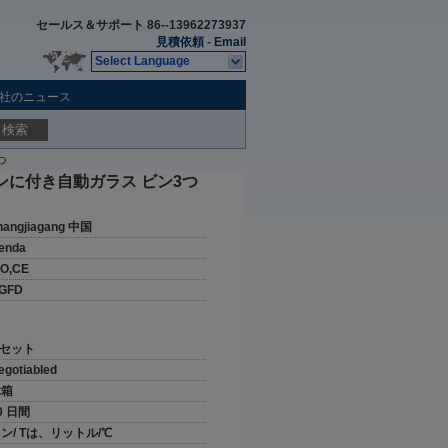
セールス＆サポート
86--13962273937
見積依頼
-
Email
Select Language
社のニュース
検索
つ
ンに付き自動ガラス ビン3つ
hangjiagang 中国
enda
SO,CE
GFD
 セット
egotiabled
木箱
0 日間
ン/ Tは、リットル/℃