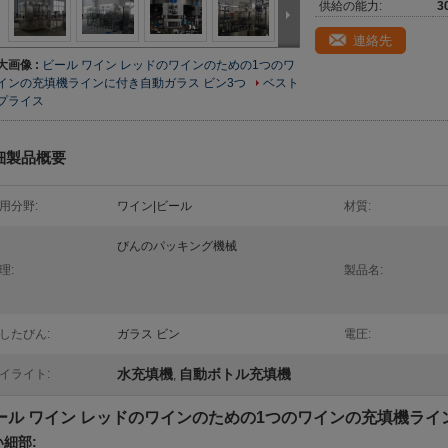
供給の能力:
3
連絡先
大画像 :
ビール ワイン レッドのワインのための1つのワ
インの充填機ラインに付き自動ガラス ビン3つ
ベスト
プライス
細製品概要
用分野:
ワイン|ビール
材質:
びんのパッキング機械
理:
製品名:
したびん:
ガラス ビン
電圧:
水充填機
自動ボトル充填機
イライト:
,
ール ワイン レッドのワインのための1つのワインの充填機ライ
い細部: