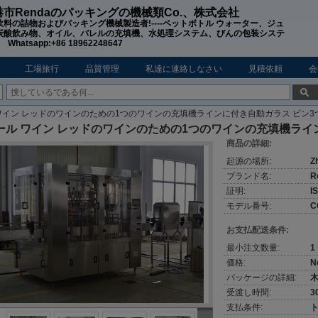
市Rendaのパッキングの機械類Co.、株式会社
飲料の詰物およびパッキング機械製造者!----ペットボトル ウォーター、ジュ
炭酸飲み物、オイル、バレルの充填機、水処理システム、びんの包装システ
hatsapp:+86 18962248647
工場旅行
品質管理
私達に連絡しなさい
見積依頼
会
ワイン レッドのワインのための1つのワインの充填機ラインに付き自動ガラス ビン3
ール ワイン レッドのワインのための1つのワインの充填機ライ
商品の詳細:
起源の場所:
Z
ブランド名:
R
証明:
I
モデル番号:
C
お支払配送条件:
最小注文数量:
1
価格:
N
パッケージの詳細:
受渡し時間:
3
支払条件:
ト