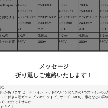
edCapacity
1200-
2500BPH
3500-
7000-
8000
1500BPH
4000BPH
7500BPH
1000
面的なサイ
2000*1600*
2200*1600*
2450*1900*
2750*1180*
4000
2300mm
2300mm
2300mm
2400mm
230
量
2T
2.2T
3.0T
4.0T
8.0T
（KW）
3KW
3.5kw
4.0kw
4.8kw
7.6k
価される電
380V
380V
380V
380V
380V
ウンロード詳細については:
GF18-18-6洗浄の満ちるおおうmachine.pdf
メッセージ
ール ワイン レッドのワインのための1つのワインの充填機ラインに付き自
折り返しご連絡いたします！