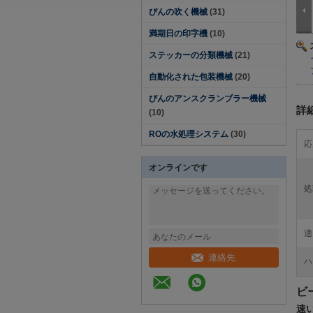
びんの吹く機械
(31)
満期日の印字機
(10)
ステッカーの分類機械
(21)
自動化された包装機械
(20)
びんのアンスクランブラー機械
詳
(10)
ROの水処理システム
(30)
応
オンラインです
処
適
連絡先
ハ
ビ
速