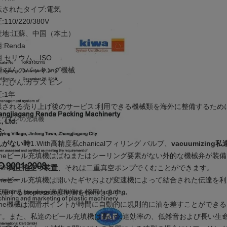
転されたタイプ:電気
:110/220/380V
産地:江蘇、中国（本土）
:Renda
:セリウム、ISO
理:びんのパッキング機械
したびん:ガラス ビン
:1年
供される売り上げ後のサービス:利用できる機械類を海外に整備するため
:ワインの充填機
:
んがない時
1.With高精度私chanicalフィリング バルブ、
vacuumizin
.Theビール充填機はばねまたはシーリング要素がない外的な機械弁が装
ith
高圧泡立つ装置
、それは二重真空ポンプでくむことができます。
.Theビール充填機は開いたギヤおよび変速機によって結合された伝達を
張するstepless速度制御を採用します。
.The機械は潤滑ポイントが時間に自動的に規則的に油を差すことができ
す。また、私達のビール充填機は高い伝達効率の、低雑音および長い生