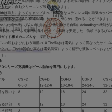
.ガスまたはビール詰物の間にびんの低質による破裂の場合にはフィリン
扱うために自動クリーニング装置は働きます。
.Withは磁力によってキャップすべての完全なステンレス鋼の磁気ホッ
子は変形から自由、伝達の間にたくさん滑らかに流れることができます
Theふた締め機にびんの破損をより低く助ける自動にdeloadingの機能
.For私達のビール充填機の集中ガイド、私達は安定した、信頼できるび
重
ガイド
棒メカニズムを
、採用します。
インの瓶およびおおう頭部の10.The動きは電気によって異なったサイ
ンクの11.The物質的な高さは電気調査によって精密な液体レベルおよ
ます。
:
GFDシリーズ充填機はビール詰物を専門にします。
:
デル
CGFD
CGFD
CGFD
CGFD
CGF
8-8-3
12-12-6
18-18-6
24-24-8
32-3
部を洗いま
8
12
18
24
32
ちる頭部
8
12
18
24
32
おう頭部
3
6
6
8
10