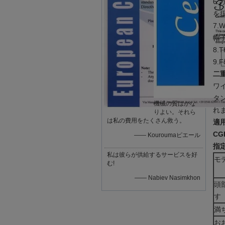
6
を
7
帽
8.
9
二
ワ
タ
機械の質はかな
れ
りよい。それら
は私の費用をたくさん救う。
適用
C
—— Kouroumaピエール
指定
私は彼らが供給するサービスを好
モ
む!
—— Nabiev Nasimkhon
頭
す
満
お