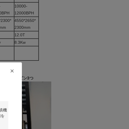
-
10000-
0BPH
12000BPH
*2300*
4550*2650*
0mm
2300mm
12.0T
w
8.3Kw
動ガラス ビン3つ