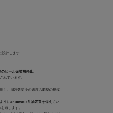
に設計します
g私達のビール充填機停止
。
備されています。
利用し、周波数変換の速度の調整の規模
るように
antomatic注油装置を
備えてい
命を過します。