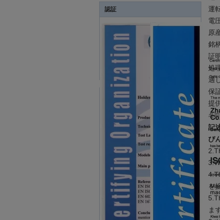
運
認証
電圧
原
銘柄
証明
処
適
保証
提
名前
記述
び
2
3.W
4
を拡
5
ま