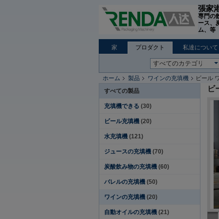
張家港
専門の
ース、
ム、等 W
家
プロダクト
私達について
ホーム
製品
ワインの充填機
ビール 
ビ
すべての製品
充填機できる
(30)
ビール充填機
(20)
水充填機
(121)
ジュースの充填機
(70)
炭酸飲み物の充填機
(60)
バレルの充填機
(50)
ワインの充填機
(20)
自動オイルの充填機
(21)