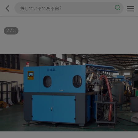
2
/
5