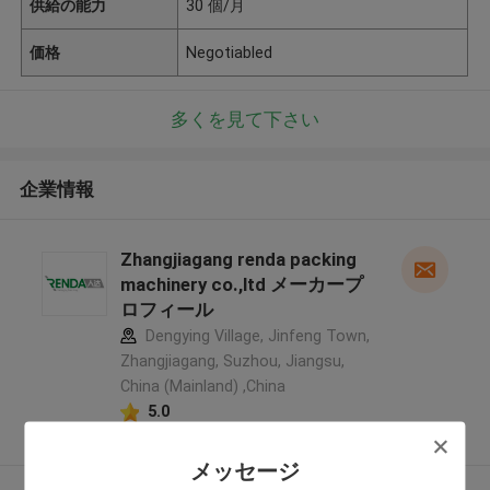
供給の能力
30 個/月
価格
Negotiabled
多くを見て下さい
企業情報
Zhangjiagang renda packing
machinery co.,ltd メーカープ
ロフィール
Dengying Village, Jinfeng Town,
Zhangjiagang, Suzhou, Jiangsu,
China (Mainland) ,China
5.0
確認された製造者
メッセージ