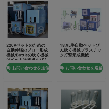
220Vペットのための
18.9L半自動ペットび
自動伸張のブロー形成
ん吹く機械プラスチッ
機械/Bottleの吹く機械
ク打撃形成機械
はペット送風機をびん
詰めにします
お問い合わせを送信
お問い合わせを送信
家
プロダクト
私達について