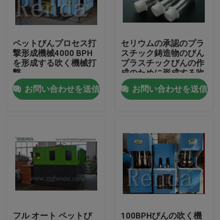
工場旅行
ペットびんプロセス打
セリウムの承認のプラ
撃形成機械4000 BPH
スチック鋳造物のびん
品質管理
を形成する吹く機械打
プラスチックびんの作
撃
成のために形成する吹
く機械放出
お問い合わせを送信
お問い合わせを送信
私達に連絡しなさい
引用を要求しなさい
Company News
充填機できる
ビール充填機
フル オート ペットび
100BPHびんの吹く機