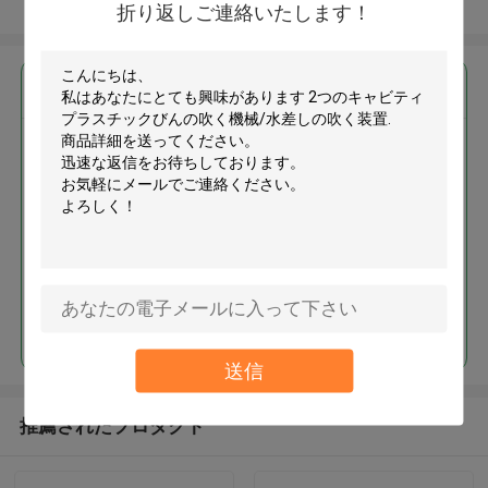
多くを見て下さい
折り返しご連絡いたします！
最高の価格で
2つのキャビティ プラスチックび
んの吹く機械/水差しの吹く装置
続行
送信
推薦されたプロダクト