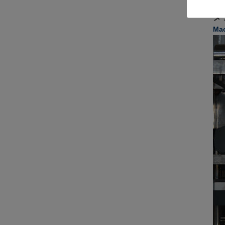
液
ダ
Ma