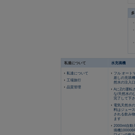
多
私達について
水充填機
私達について
フル オート
差しの充填機 
工場旅行
然水の注入
品質管理
AにZの運転
な/天然水の
完了して下
電気天然水
料はジュー
される飲み物1
ます
2000ml自
填機10000
ワインの飲