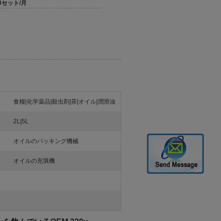
0セット/月
食糧|化学薬品|殺虫剤|茶|オイル|潤滑油
2L|5L
オイルのパッキング機械
オイルの充填機