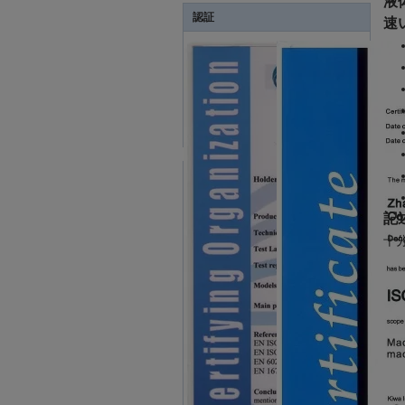
液
認証
速
記
十分