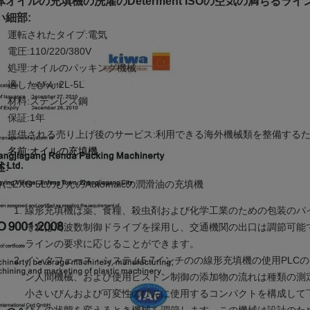
体オイルの充填機の洗濯のDeterment ISOの空気の満ちるライン
い細部:
運転されたタイプ:電気
電圧:110/220/380V
処理:オイルのパッキング機械
適したびん:2L-5L
材料:ステンレス鋼
保証:1年
提供される売り上げ後のサービス:利用できる海外機械類を整備する
名前:
オイルの充填機
述:
にZXG 5LのびんのAutomaicの潤滑油の充填機
線形充填機は薬、食糧、殺虫剤および化学工業のための包装のパ
それは周波数制御ドライブを採用し、交通機関の出口は調節可能
ラインの要求に応じることができます。
インタフェース・システム5.7インチのの線形充填機の使用PLC
ン人間機械、および使用ピストン制御の添加物の流れは種類の測
小さいびんおよび可変性のびんに使用するコンパクトを構成して