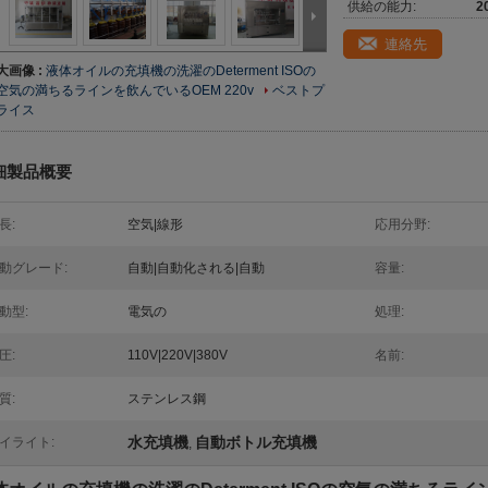
供給の能力:
2
連絡先
大画像 :
液体オイルの充填機の洗濯のDeterment ISOの
空気の満ちるラインを飲んでいるOEM 220v
ベストプ
ライス
細製品概要
長:
空気|線形
応用分野:
動グレード:
自動|自動化される|自動
容量:
動型:
電気の
処理:
圧:
110V|220V|380V
名前:
質:
ステンレス鋼
水充填機
自動ボトル充填機
イライト:
,