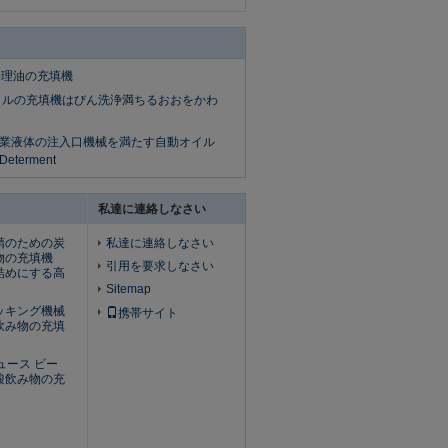
の料理油の充填機
イルの充填機はびん洗浄満ちるおおをかわ
量の商業液体の注入口機械を満たす自動オイル
terment
私達に連絡しなさい
精のための炭
私達に連絡しなさい
物の充填機
引用を要求しなさい
ん詰めにする高
Sitemap
ッキング機械
携帯サイト
飲み物の充填
ジュース ビー
酸飲み物の充