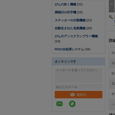
びんの吹く機械
(31)
満期日の印字機
(10)
ステッカーの分類機械
(21)
自動化された包装機械
(20)
びんのアンスクランブラー機械
詳
(10)
ROの水処理システム
(30)
特
オンラインです
自
駆
電
材
連絡先
ハ