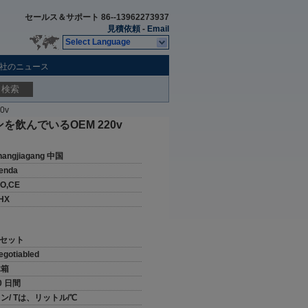
セールス＆サポート
86--13962273937
見積依頼
-
Email
Select Language
社のニュース
検索
0v
を飲んでいるOEM 220v
hangjiagang 中国
enda
SO,CE
HX
 セット
egotiabled
木箱
0 日間
ン/ Tは、リットル/℃