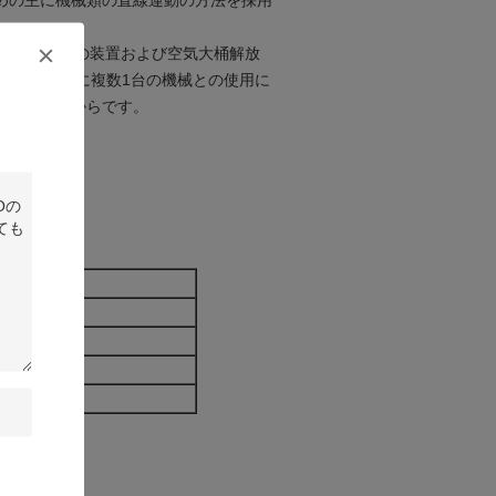
めの主に機械類の直線運動の方法を採用
、種類の誘導の装置および空気大桶解放
い時間の間に複数1台の機械との使用に
とができるからです。