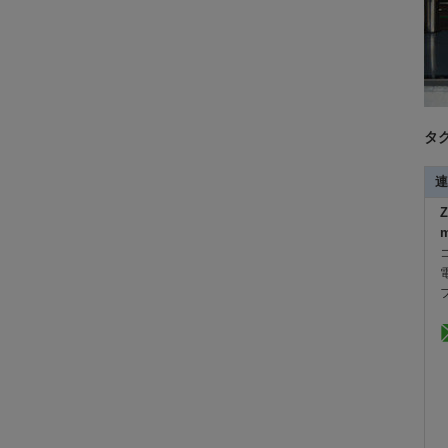
タグ
連
Z
m