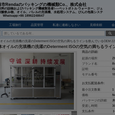
市Rendaのパッキングの機械類Co.、株式会社
飲料の詰物およびパッキング機械製造者!----ペットボトル ウォーター、ジュ
炭酸飲み物、オイル、バレルの充填機、水処理システム、びんの包装システ
hatsapp:+86 18962248647
工場旅行
品質管理
私達に連絡しなさい
見積依頼
会
オイルの充填機の洗濯のDeterment ISOの空気の満ちるラインを飲んでいるOEM 22
体オイルの充填機の洗濯のDeterment ISOの空気の満ちるライン
商品の詳細:
起源の場所:
Z
ブランド名:
R
証明:
I
モデル番号:
Y
お支払配送条件:
最小注文数量:
1
価格:
N
パッケージの詳細:
受渡し時間:
3
支払条件:
ト