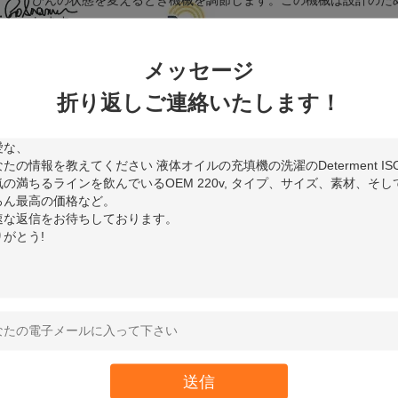
びんの状態を変えるとき機械を調節します。この機械は設計のた
します。
それはPLCのプログラマブル コントローラによって自動制御を
目指し、完全に単に作動するGMPの標準に、合います。それは短
メッセージ
達することができるのは満ちることのための別の容器を変えるこ
折り返しご連絡いたします！
用
:
の機械はオイルの詰物のため特にです。
定
:
達の常態モデル:
Lのための速度
G-4 （4頭部）
12-16bottles/min
G-6 （6つの頭部）
18-24bottles/min
G-8 （8つの頭部）
24-32bottles/min
G-10 （10の頭部）
30-40bottles/min
G-12 （12の頭部）
36-48bottles/min
較優位:
automaic潤滑油の満ちる装置
送信
空気