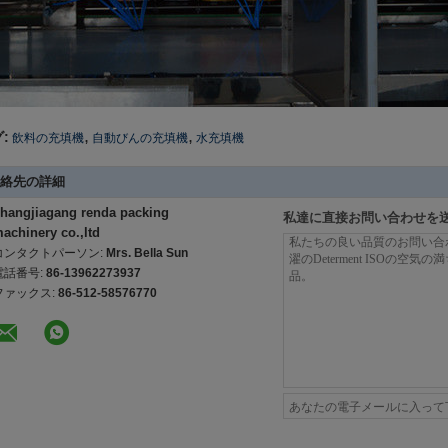
,
,
:
飲料の充填機
自動びんの充填機
水充填機
絡先の詳細
hangjiagang renda packing
私達に直接お問い合わせを
achinery co.,ltd
コンタクトパーソン:
Mrs. Bella Sun
電話番号:
86-13962273937
ファックス:
86-512-58576770