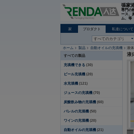
張家港
専門の
ース、
ム、等 W
家
プロダクト
私達について
ホーム
製品
自動オイルの充填機
液体
液
すべての製品
充填機できる
(30)
ビール充填機
(20)
水充填機
(121)
ジュースの充填機
(70)
炭酸飲み物の充填機
(60)
バレルの充填機
(50)
ワインの充填機
(20)
自動オイルの充填機
(21)