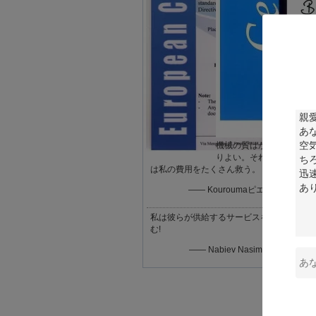
適
こ
指
私
機械の質はかな
りよい。それら
5
は私の費用をたくさん救う。
ZX
—— Kouroumaピエール
ZX
ZX
私は彼らが供給するサービスを好
む!
ZX
—— Nabiev Nasimkhon
ZX
比
1.
2.