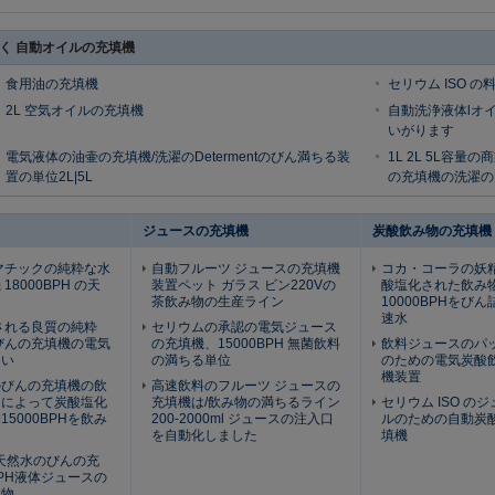
く 自動オイルの充填機
食用油の充填機
セリウム ISO 
2L 空気オイルの充填機
自動洗浄液体lオ
いがります
電気液体の油壷の充填機/洗濯のDetermentのびん満ちる装
1L 2L 5L容
置の単位2L|5L
の充填機の洗濯のDe
ジュースの充填機
炭酸飲み物の充填機
マチックの純粋な水
自動フルーツ ジュースの充填機
コカ・コーラの妖
18000BPH の天
装置ペット ガラス ビン220Vの
酸塩化された飲み
口
茶飲み物の生産ライン
10000BPHをび
速水
される良質の純粋
セリウムの承認の電気ジュース
びんの充填機の電気
の充填機、15000BPH 無菌飲料
飲料ジュースのパ
さい
の満ちる単位
のための電気炭酸
機装置
のびんの充填機の飲
高速飲料のフルーツ ジュースの
スによって炭酸塩化
充填機は/飲み物の満ちるライン
セリウム ISO の
5000BPHを飲み
200-2000ml ジュースの注入口
ルのための自動炭
を自動化しました
填機
動天然水のびんの充
BPH液体ジュースの
み物