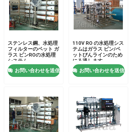
ステンレス鋼、水処理
110V RO の水処理シス
フィルターのペット ガ
テムはガラス ビン/ペ
ラス ビンROの水処理
ットびんラインのため
システム
にろ過します
お問い合わせを送信
お問い合わせを送信
ホーム
企業情報
接触