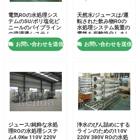
電気ROの水処理シス
天然水/ジュースは/運
製品
テムのSU/ポリ塩化ビ
転された飲み物ROの
ニールのパイプライン
水処理システム装置の
の逆浸透システム
電気を炭酸塩化しまし
充填機できる
た
お問い合わせを送信
お問い合わせを送信
ビール充填機
水充填機
ジュースの充填機
炭酸飲み物の充填機
ジュース/純粋な水処
浄水のびん詰めにする
理ROの水処理システ
ラインのための110V
バレルの充填機
ム4.0Kw 110V 220V
220V 380V ROの水処