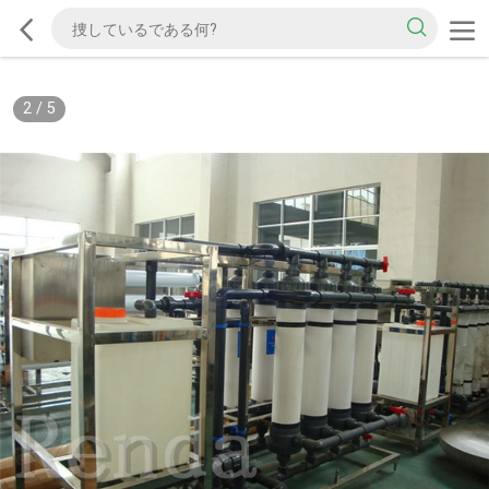
2
/
5